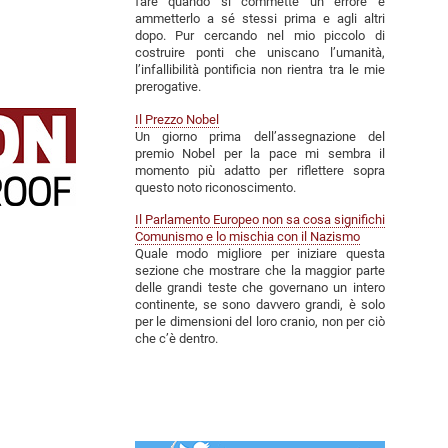
fare quando si commette un errore è
ammetterlo a sé stessi prima e agli altri
dopo. Pur cercando nel mio piccolo di
costruire ponti che uniscano l’umanità,
l’infallibilità pontificia non rientra tra le mie
prerogative.
Il Prezzo Nobel
Un giorno prima dell’assegnazione del
premio Nobel per la pace mi sembra il
momento più adatto per riflettere sopra
questo noto riconoscimento.
Il Parlamento Europeo non sa cosa significhi
Comunismo e lo mischia con il Nazismo
Quale modo migliore per iniziare questa
sezione che mostrare che la maggior parte
delle grandi teste che governano un intero
continente, se sono davvero grandi, è solo
per le dimensioni del loro cranio, non per ciò
che c’è dentro.