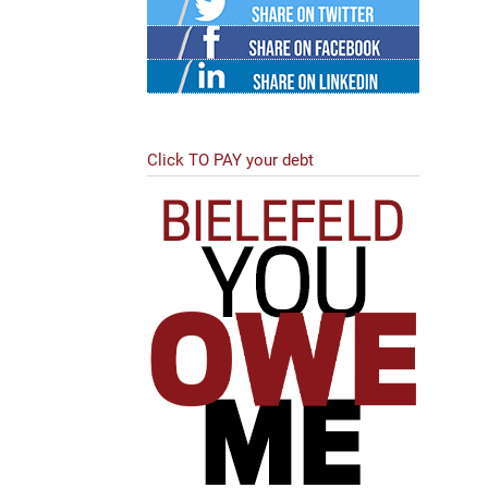
Twitter
Facebook
Linked
in
Click TO PAY your debt