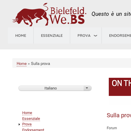
Questo è un sito
HOME
ESSENZIALE
PROVA
ENDORSEM
Home
Sulla prova
Briciole
di
pane
Italiano
Mostra ulteriori azioni
Main
Home
Sulla pro
navigation
Essenziale
Prova
Forum
Endorsement