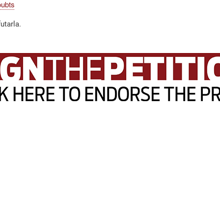
oubts
utarla.