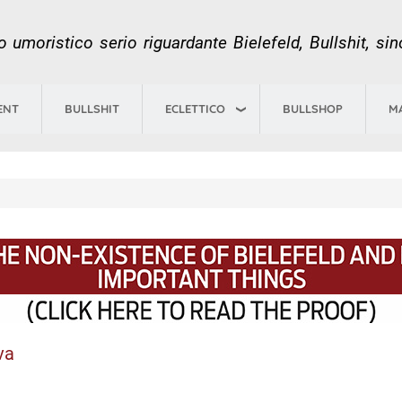
Salta
al
 umoristico serio riguardante Bielefeld, Bullshit, si
contenuto
principale
ECLETTICO
ENT
BULLSHIT
BULLSHOP
M
va